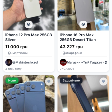
iPhone 12 Pro Max 256GB
iPhone 16 Pro Max
Silver
256GB Desert Titan
11 000 грн
43 227 грн
Смартфони
Смартфони
@Makintoshxzol
Магазин «Твій Гаджет»⌚️📱🖥
3 тиж. тому
07.07.2026
Нове
Задовільне