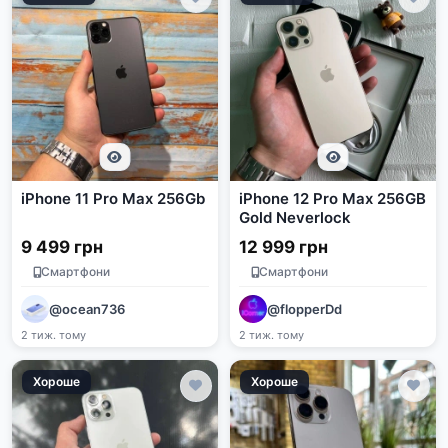
iPhone 11 Pro Max 256Gb
iPhone 12 Pro Max 256GB
Gold Neverlock
9 499 грн
12 999 грн
Смартфони
Смартфони
@ocean736
@flopperDd
2 тиж. тому
2 тиж. тому
Хороше
Хороше