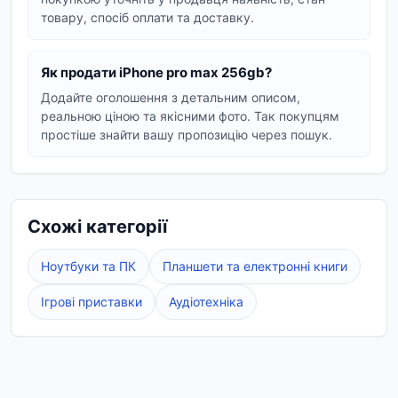
товару, спосіб оплати та доставку.
Преміальний дисплей:
Яскраві та чіткі
дисплеї Pro Max моделей забезпечують
чудову якість зображення для перегляду
Як продати iPhone pro max 256gb?
контенту та роботи.
Додайте оголошення з детальним описом,
реальною ціною та якісними фото. Так покупцям
На Vexa Market ви можете знайти різні моделі
простіше знайти вашу пропозицію через пошук.
iPhone Pro Max з обсягом пам'яті 256 ГБ. Ми
пропонуємо пристрої в різному стані, від нових
до вживаних, з детальним описом кожного
лоту. Ознайомтеся з характеристиками,
Схожі категорії
порівняйте ціни та виберіть найкращий варіант
для себе.
Ноутбуки та ПК
Планшети та електронні книги
iPhone Pro Max 256GB
– це інвестиція в якість,
Ігрові приставки
Аудіотехніка
надійність та передові технології. Купуючи його,
ви отримуєте пристрій, який буде актуальним
довгі роки, справляючись із будь-якими
завданнями.