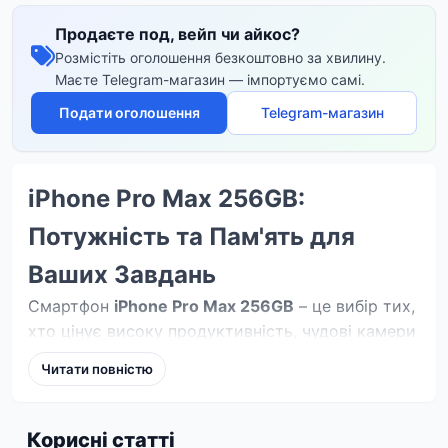
Продаєте под, вейп чи айкос?
Розмістіть оголошення безкоштовно за хвилину.
Маєте Telegram-магазин — імпортуємо самі.
Подати оголошення
Telegram-магазин
iPhone Pro Max 256GB:
Потужність та Пам'ять для
Ваших Завдань
Смартфон
iPhone Pro Max 256GB
– це вибір тих,
хто цінує високу продуктивність, чудові камери
та великий обсяг вбудованої пам'яті. Моделі Pro
Читати повністю
Max серії iPhone завжди відрізнялися
передовими технологіями та преміальним
дизайном, а версія з 256 ГБ пам'яті гарантує
Корисні статті