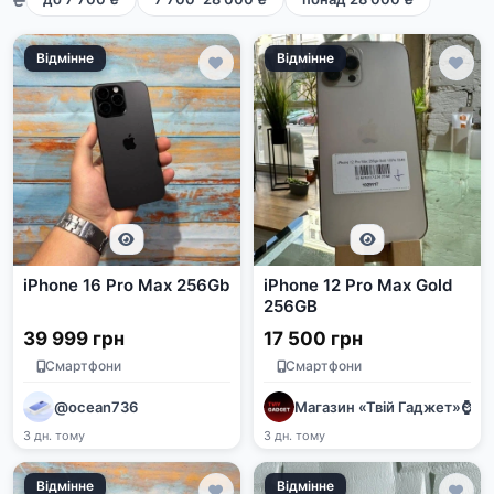
Відмінне
Відмінне
iPhone 16 Pro Max 256Gb
iPhone 12 Pro Max Gold
256GB
39 999 грн
17 500 грн
Смартфони
Смартфони
@ocean736
Магазин «Твій Гаджет»⌚️📱🖥
3 дн. тому
3 дн. тому
Відмінне
Відмінне