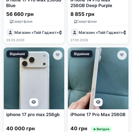
Blue
256GB Deep Purple
56 660 грн
8 855 грн
Смартфони
Смартфони
Магазин «Твій Гаджет»⌚️📱🖥️💻
Магазин «Твій Гаджет»⌚️📱🖥
29.05.2026
27.05.2026
Відмінне
Відмінне
iphone 17 pro max 256gb
iPhone 17 Pro Max 256GB
40 000 грн
40 грн
🔥 Вигідно