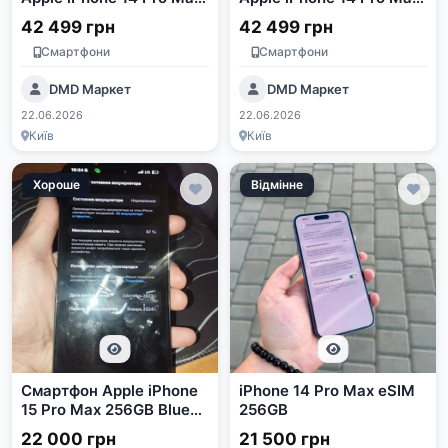
256GB Space Black e-
256GB Deep Purple e-sim
42 499 грн
42 499 грн
sim Refurbished
Refurbished
Смартфони
Смартфони
(2813618086)
(2813618879)
DMD Маркет
DMD Маркет
22.06.2026
22.06.2026
Київ
Київ
Хороше
Відмінне
Смартфон Apple iPhone
iPhone 14 Pro Max eSIM
15 Pro Max 256GB Blue
256GB
Titanium
22 000 грн
21 500 грн