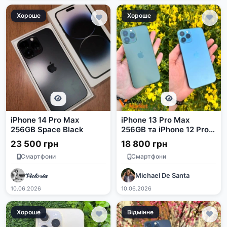
Хороше
Хороше
iPhone 14 Pro Max
iPhone 13 Pro Max
256GB Space Black
256GB та iPhone 12 Pro
Max 128GB
23 500 грн
18 800 грн
Смартфони
Смартфони
𝒱𝒾𝒸𝓉𝑜𝓇𝒾𝒶
Michael De Santa
10.06.2026
10.06.2026
Хороше
Відмінне