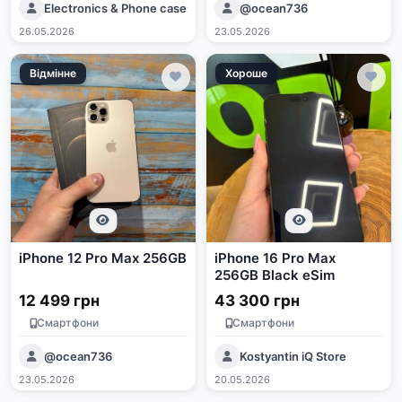
Electronics & Phone cases🇺🇦
@ocean736
26.05.2026
23.05.2026
Відмінне
Хороше
iPhone 12 Pro Max 256GB
iPhone 16 Pro Max
256GB Black eSim
12 499 грн
43 300 грн
Смартфони
Смартфони
@ocean736
Kostyantin iQ Store
23.05.2026
20.05.2026