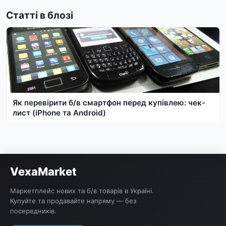
Статті в блозі
Як перевірити б/в смартфон перед купівлею: чек-
лист (iPhone та Android)
VexaMarket
Маркетплейс нових та б/в товарів в Україні.
Купуйте та продавайте напряму — без
посередників.