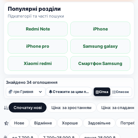
Популярні розділи
Підкатегорії та часті пошуки
Redmi Note
iPhone
iPhone pro
Samsung galaxy
Xiaomi redmi
Смартфон Samsung
Знайдено 34 оголошення
Стежити за цим пошуком
Сітка
Список
Спочатку нові
Ціна: за зростанням
Ціна: за спадання
Нове
Відмінне
Хороше
Задовільне
Потребу
до 7 700 ₴
7 700–28 000 ₴
понад 28 000 ₴