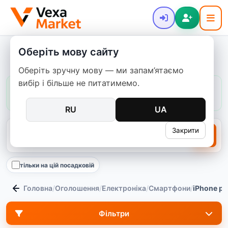
Оберіть мову сайту
iPhone Pro Max 256GB
Оберіть зручну мову — ми запам’ятаємо
вибір і більше не питатимемо.
Ціни в цій категорії:
зазвичай
500–27 899 ₴
медіана
7 700 ₴
911
пропозицій
RU
UA
Закрити
тільки на цій посадковій
Головна
/
Оголошення
/
Електроніка
/
Смартфони
/
iPhone p
Фільтри