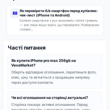
достатньо місця для всіх ваших фотографій,
відео, додатків та документів.
Як перевірити б/в смартфон перед купівлею:
чек-лист (iPhone та Android)
Чому варто обрати iPhone Pro Max з
Купівля смартфона з рук економить тисячі гривень
256GB?
— але лише якщо знати, що перевірити. Розбираємо
головні…
Великий обсяг пам'яті:
256 ГБ дозволяють
забути про брак місця. Зберігайте тисячі
фотографій у високій роздільній здатності,
Часті питання
знімайте 4K відео, встановлюйте безліч ігор
та додатків без компромісів.
Як купити iPhone pro max 256gb на
Просунуті камери:
iPhone Pro Max оснащені
VexaMarket?
найкращими камерами Apple, здатними
Оберіть відповідне оголошення, перегляньте фото,
створювати професійні знімки та відео
опис, ціну та звʼяжіться з продавцем напряму
навіть у складних умовах освітлення.
через доступні контакти.
Висока продуктивність:
Потужні
процесори забезпечують плавну роботу
Чи всі оголошення на сторінці актуальні?
найвимогливіших додатків та ігор, а також
Сторінка показує активні оголошення. Перед
швидку обробку даних.
покупкою уточніть у продавця наявність, стан