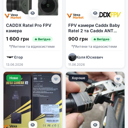
CADDX Ratel Pro FPV
FPV камери Caddx Baby
камера
Ratel 2 та Caddx ANT
Nano
1 600 грн
900 грн
🔥 Вигідно
🔥 Вигідно
Антени та відеосистеми
Антени та відеосистеми
Єгор
Коля Юскевич
13.06.2026
11.06.2026
Нове
Хороше