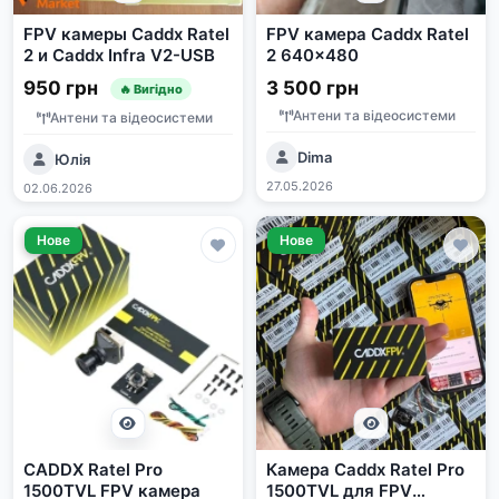
FPV камеры Caddx Ratel
FPV камера Caddx Ratel
2 и Caddx Infra V2-USB
2 640x480
950 грн
3 500 грн
🔥 Вигідно
Антени та відеосистеми
Антени та відеосистеми
Dima
Юлія
27.05.2026
02.06.2026
Нове
Нове
CADDX Ratel Pro
Камера Caddx Ratel Pro
1500TVL FPV камера
1500TVL для FPV