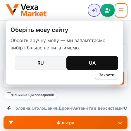
Оберіть мову сайту
FPV камери Caddx Ratel
Оберіть зручну мову — ми запам’ятаємо
вибір і більше не питатимемо.
Ціни в цій категорії:
зазвичай
350–12 393 ₴
медіана
1 890 ₴
292
пропозицій
RU
UA
Закрити
тільки на цій посадковій
Головна
/
Оголошення
/
Дрони
/
Антени та відеосистеми
/
Cad
Фільтри