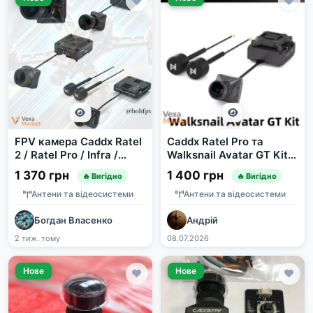
FPV камера Caddx Ratel
Caddx Ratel Pro та
2 / Ratel Pro / Infra /
Walksnail Avatar GT Kit
Walksnail Avatar
2W
1 370 грн
1 400 грн
🔥 Вигідно
🔥 Вигідно
Антени та відеосистеми
Антени та відеосистеми
Богдан Власенко
Андрій
2 тиж. тому
08.07.2026
Нове
Нове