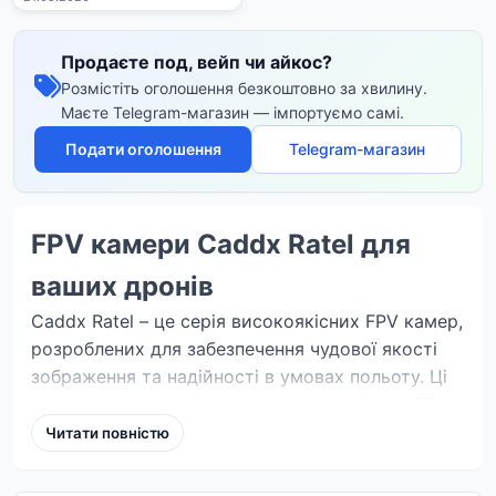
Продаєте под, вейп чи айкос?
Розмістіть оголошення безкоштовно за хвилину.
Маєте Telegram-магазин — імпортуємо самі.
Подати оголошення
Telegram-магазин
FPV камери Caddx Ratel для
ваших дронів
Caddx Ratel – це серія високоякісних FPV камер,
розроблених для забезпечення чудової якості
зображення та надійності в умовах польоту. Ці
камери ідеально підходять для ентузіастів FPV
та професіоналів, яким потрібне найкраще для
Читати повністю
своїх дронів.