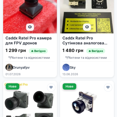
Caddx Ratel Pro камера
Caddx Ratel Pro
для FPV дронов
Сутінкова аналогова
камера Starlight
1 299 грн
1 480 грн
🔥 Вигідно
🔥 Вигідно
0.0001LUX FOV 125°
Антени та відеосистеми
Антени та відеосистеми
Drunyafpv
Sky
01.07.2026
13.06.2026
Нове
Нове