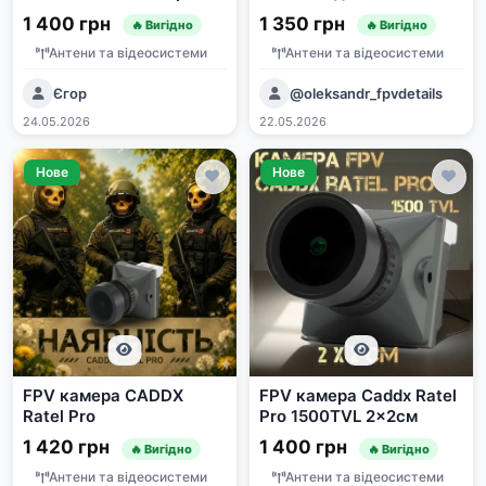
дронов
1 400 грн
1 350 грн
🔥 Вигідно
🔥 Вигідно
Антени та відеосистеми
Антени та відеосистеми
Єгор
@oleksandr_fpvdetails
24.05.2026
22.05.2026
Нове
Нове
FPV камера CADDX
FPV камера Caddx Ratel
Ratel Pro
Pro 1500TVL 2x2см
1 420 грн
1 400 грн
🔥 Вигідно
🔥 Вигідно
Антени та відеосистеми
Антени та відеосистеми