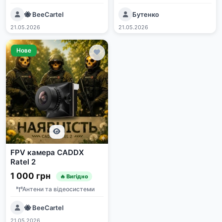
🐝 BeeCartel
Бутенко
21.05.2026
21.05.2026
Нове
FPV камера CADDX
Ratel 2
1 000 грн
🔥 Вигідно
Антени та відеосистеми
🐝 BeeCartel
21.05.2026