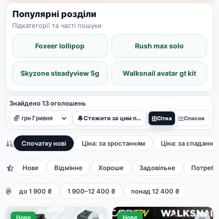
Популярні розділи
Підкатегорії та часті пошуки
Foxeer lollipop
Rush max solo
Skyzone steadyview 5g
Walksnail avatar gt kit
Знайдено 13 оголошень
Стежити за цим пошуком
Сітка
Список
Спочатку нові
Ціна: за зростанням
Ціна: за спадання
Нове
Відмінне
Хороше
Задовільне
Потребу
до 1 900 ₴
1 900–12 400 ₴
понад 12 400 ₴
Нове
Нове