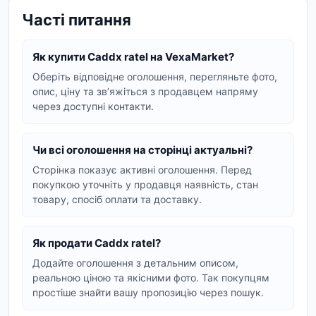
Моделі Caddx Ratel
Часті питання
У лінійці Caddx Ratel представлено кілька
популярних моделей, кожна з яких має свої
Як купити Caddx ratel на VexaMarket?
особливості:
Оберіть відповідне оголошення, перегляньте фото,
Caddx Ratel 2
: Відома своєю відмінною
опис, ціну та звʼяжіться з продавцем напряму
якістю зображення, низьким рівнем
через доступні контакти.
затримки та міцною конструкцією. Ця
модель часто вибирається пілотами за її
Чи всі оголошення на сторінці актуальні?
універсальність та продуктивність.
Сторінка показує активні оголошення. Перед
Caddx Ratel Pro
: Пропонує ще вищу
покупкою уточніть у продавця наявність, стан
роздільну здатність та покращені
товару, спосіб оплати та доставку.
характеристики, що робить її ідеальним
вибором для тих, хто шукає максимальну
Як продати Caddx ratel?
деталізацію та чіткість картинки.
Додайте оголошення з детальним описом,
Ці камери сумісні з більшістю FPV систем і
реальною ціною та якісними фото. Так покупцям
легко інтегруються в існуючі збірки дронів. Вони
простіше знайти вашу пропозицію через пошук.
забезпечують яскраві кольори та чіткість навіть